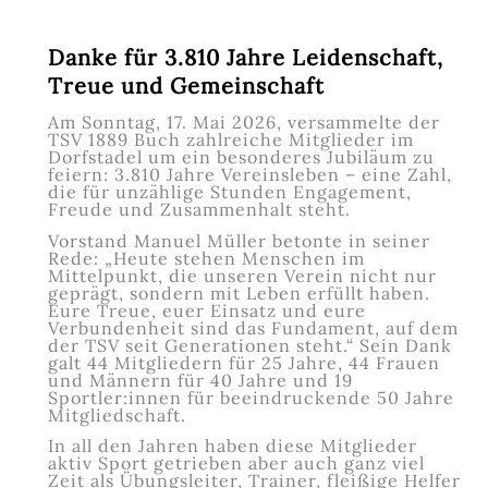
Bucher
Leichtathletik-
Sportfest
Danke für 3.810 Jahre Leidenschaft,
Treue und Gemeinschaft
Am Sonntag, 17. Mai 2026, versammelte der
TSV 1889 Buch zahlreiche Mitglieder im
Dorfstadel um ein besonderes Jubiläum zu
feiern: 3.810 Jahre Vereinsleben – eine Zahl,
die für unzählige Stunden Engagement,
Freude und Zusammenhalt steht.
Vorstand Manuel Müller betonte in seiner
Rede: „Heute stehen Menschen im
Mittelpunkt, die unseren Verein nicht nur
geprägt, sondern mit Leben erfüllt haben.
Eure Treue, euer Einsatz und eure
Verbundenheit sind das Fundament, auf dem
der TSV seit Generationen steht.“ Sein Dank
galt 44 Mitgliedern für 25 Jahre, 44 Frauen
und Männern für 40 Jahre und 19
Sportler:innen für beeindruckende 50 Jahre
Mitgliedschaft.
In all den Jahren haben diese Mitglieder
aktiv Sport getrieben aber auch ganz viel
Zeit als Übungsleiter, Trainer, fleißige Helfer