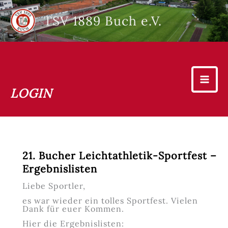
Zum
Inhalt
TSV 1889 Buch e.V.
springen
LOGIN
21. Bucher Leichtathletik-Sportfest –
Ergebnislisten
Liebe Sportler,
es war wieder ein tolles Sportfest. Vielen
Dank für euer Kommen.
Hier die Ergebnislisten: