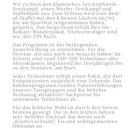
Wir richten den klassischen Leichtathletik-
Dreikampf, einen Werfer-Dreikampf und
Staffelläufe aus. Zum Schluss wird eine Best-
of-Staffel mit den 6 besten Läufern (m/w),
die am Sportfest teilgenommen haben,
gelaufen. Das Siegerteam erhält den Joe-
Bolkart-Wanderpokal. Titelverteidiger sind
wir, der TSV Buch.
Das Programm ist der beiliegenden
Ausschreibung zu entnehmen. Für die
Vereine, die uns noch nie besucht haben: Im
Schnitt sind rund 250-300 Teilnehmer aller
Altersklassen, beginnend bei Dreijährigen bis
zu den Senioren, am Start.
Jeder Teilnehmer erhält einen Pokal, die drei
Erstplatzierten zusätzlich eine Urkunde. Das
Rahmenprogramm runden Tanzvorführungen
unserer Tanzgruppen und die beliebte
Verlosung attraktiver Sachpreise für
anwesende Teilnehmer ab.
Für das leibliche Wohl ist durch den Verein
bestens gesorgt. Die in den letzten Jahren
sehr beliebte Cocktail-Bar bietet auch
„Kindercocktails“, Eis und selbstgemachten
Obstsalat an.