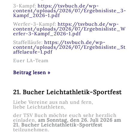
3-Kampf:
https://tsvbuch.de/wp-
content/uploads/2026/07/Ergebnisliste_3-
Kampf_2026-1.pdf
Werfer-3-Kampf:
https://tsvbuch.de/wp-
content/uploads/2026/07/Ergebnisliste_W
erfer-3-Kampf_2026-1.pdf
Staffelläufe:
https://tsvbuch.de/wp-
content/uploads/2026/07/Ergebnisliste_St
affelaeufe-1.pdf
Euer LA-Team
21.
Beitrag lesen »
Bucher
Leichtathletik-
Sportfest
21. Bucher Leichtathletik-Sportfest
–
Ergebnislisten
Liebe Vereine aus nah und fern,
liebe Leichtathleten,
der TSV Buch möchte euch sehr herzlich
einladen,
am Sonntag, den 26. Juli 2026 am
21. Bucher Leichtathletik-Sportfest
teilzunehmen.